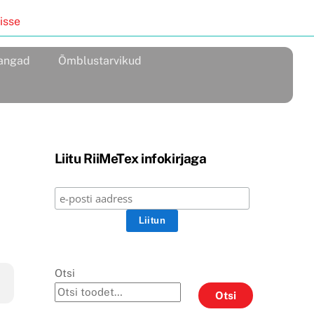
isse
angad
Õmblustarvikud
Liitu RiiMeTex infokirjaga
Otsi
Otsi