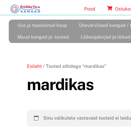
Skip
Pood
Ostuko
to
content
Uus ja taastulnud kaup
Ühevärvilised kangad / 
Muud kangad ja -tooted
Lõikeajakirjad ja lõiked
Esileht
/ Tooted siltidega “mardikas”
mardikas
Sinu valikutele vastavaid tooteid ei leidu