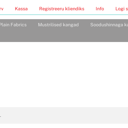
rv
Kassa
Registreeru kliendiks
Info
Logi s
Plain Fabrics
Mustrilised kangad
Soodushinnaga k
.