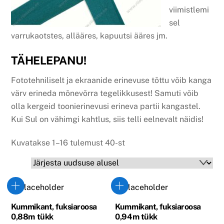
viimistlemi
sel
varrukaotstes, allääres, kapuutsi ääres jm.
TÄHELEPANU!
Fototehniliselt ja ekraanide erinevuse tõttu võib kanga
värv erineda mõnevõrra tegelikkusest! Samuti võib
olla kergeid toonierinevusi erineva partii kangastel.
Kui Sul on vähimgi kahtlus, siis telli eelnevalt näidis!
Sorditud
Kuvatakse 1–16 tulemust 40-st
uusimate
järgi
Kummikant, fuksiaroosa
Kummikant, fuksiaroosa
0,88m tükk
0,94m tükk