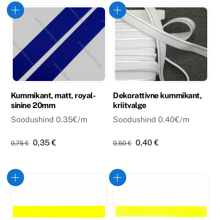
oli:
on:
0,75 €.
0,35 €.
Kummikant, matt, royal-
Dekorattivne kummikant,
sinine 20mm
kriitvalge
Soodushind 0.35€/m
Soodushind 0.40€/m
Algne
Praegune
Algne
Praegune
0,35
€
0,40
€
0,75
€
0,50
€
hind
hind
hind
hind
oli:
on:
oli:
on:
0,75 €.
0,35 €.
0,50 €.
0,40 €.