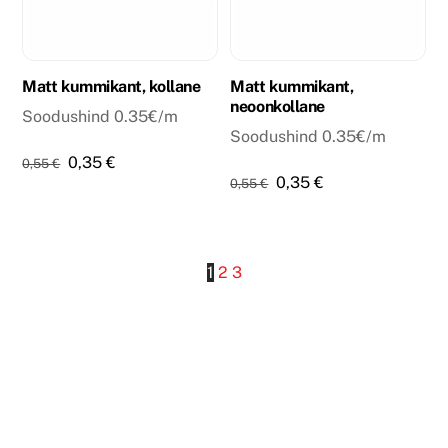
Matt kummikant, kollane
Matt kummikant,
neoonkollane
Soodushind 0.35€/m
Soodushind 0.35€/m
Algne
Praegune
0,35
€
0,55
€
Algne
Praegune
0,35
€
0,55
€
hind
hind
hind
hind
oli:
on:
oli:
on:
0,55 €.
0,35 €.
0,55 €.
0,35 €.
1
2
3