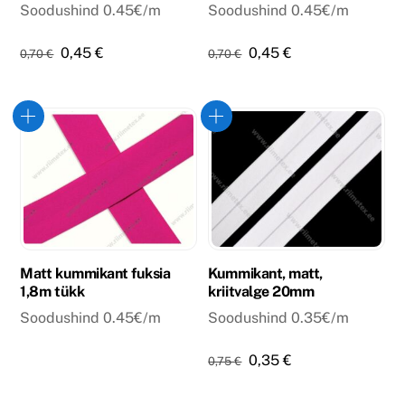
Soodushind 0.45€/m
Soodushind 0.45€/m
Algne
Praegune
Algne
Praegune
0,45
€
0,45
€
0,70
€
0,70
€
hind
hind
hind
hind
oli:
on:
oli:
on:
0,70 €.
0,45 €.
0,70 €.
0,45 €.
Matt kummikant fuksia
Kummikant, matt,
1,8m tükk
kriitvalge 20mm
Soodushind 0.45€/m
Soodushind 0.35€/m
Algne
Praegune
0,35
€
0,75
€
hind
hind