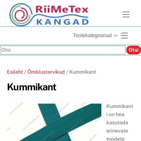
Skip
to
Men
content
Menu
Tootekategooriad ->
Otsi
Otsi
Esileht
/
Õmblustarvikud
/ Kummikant
Kummikant
Kummikant
i on hea
kasutada
erinevate
toodete