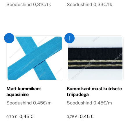
Soodushind 0,31€/tk
Soodushind 0,33€/tk
Matt kummikant
Kummikant must kuldsete
aquasinine
triipudega
Soodushind 0.45€/m
Soodushind 0.45€/m
Algne
Praegune
Algne
Praegune
0,45
€
0,45
€
0,70
€
0,75
€
hind
hind
hind
hind