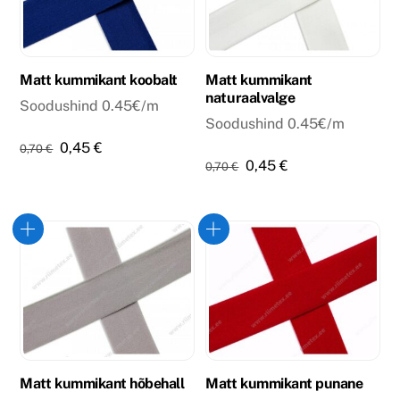
Matt kummikant koobalt
Matt kummikant
naturaalvalge
Soodushind 0.45€/m
Soodushind 0.45€/m
Algne
Praegune
0,45
€
0,70
€
Algne
Praegune
0,45
€
0,70
€
hind
hind
hind
hind
oli:
on:
oli:
on:
0,70 €.
0,45 €.
0,70 €.
0,45 €.
Matt kummikant hõbehall
Matt kummikant punane