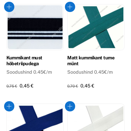
oli:
on:
oli:
on:
0,70 €.
0,45 €.
0,75 €.
0,45 €.
Kummikant must
Matt kummikant tume
hõbetriipudega
münt
Soodushind 0.45€/m
Soodushind 0.45€/m
Algne
Praegune
Algne
Praegune
0,45
€
0,45
€
0,75
€
0,70
€
hind
hind
hind
hind
oli:
on:
oli:
on:
0,75 €.
0,45 €.
0,70 €.
0,45 €.