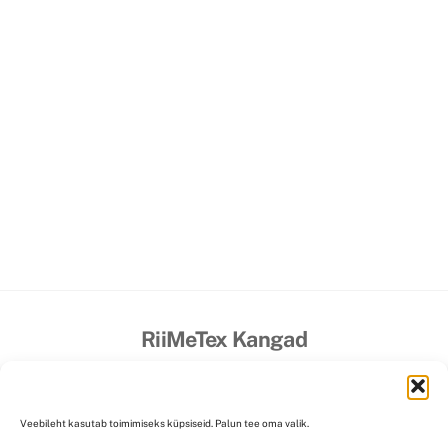
RiiMeTex Kangad
Isikuandmete kaitse ja töötlemine
Müügitingimused
Maksevõimalused
Kohaletoimetamine/Saatekulu
Veebileht kasutab toimimiseks küpsiseid. Palun tee oma valik.
Kontakt