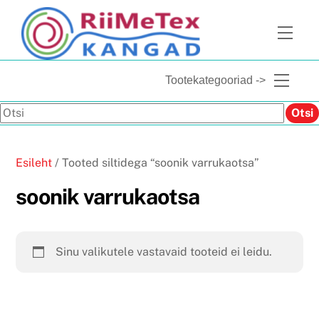
Skip
to
Men
content
Menu
Tootekategooriad ->
Otsi
Otsi
Esileht
/ Tooted siltidega “soonik varrukaotsa”
soonik varrukaotsa
Sinu valikutele vastavaid tooteid ei leidu.