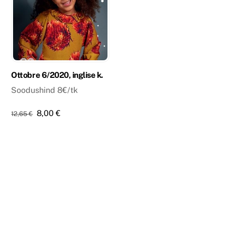
Ottobre 6/2020, inglise k.
Soodushind 8€/tk
Algne
Praegune
8,00
€
12,65
€
hind
hind
oli:
on:
12,65 €.
8,00 €.