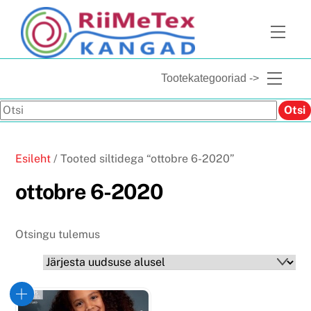
Skip
to
Men
content
Menu
Tootekategooriad ->
Otsi
Otsi
Esileht
/ Tooted siltidega “ottobre 6-2020”
ottobre 6-2020
Otsingu tulemus