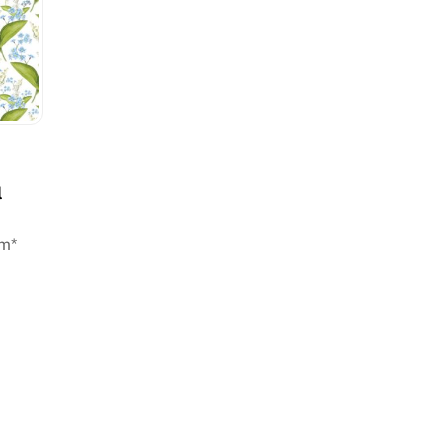
l
/m*
une
.