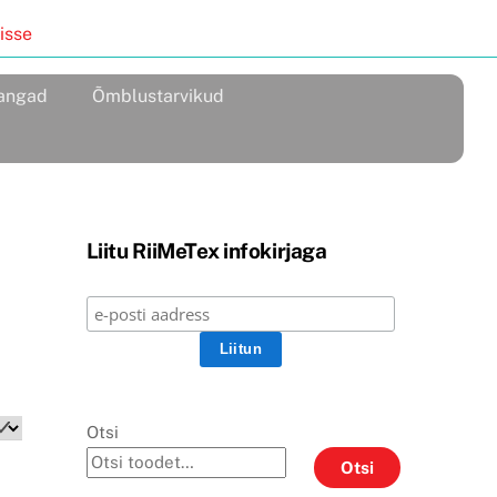
isse
angad
Õmblustarvikud
Liitu RiiMeTex infokirjaga
Otsi
Otsi