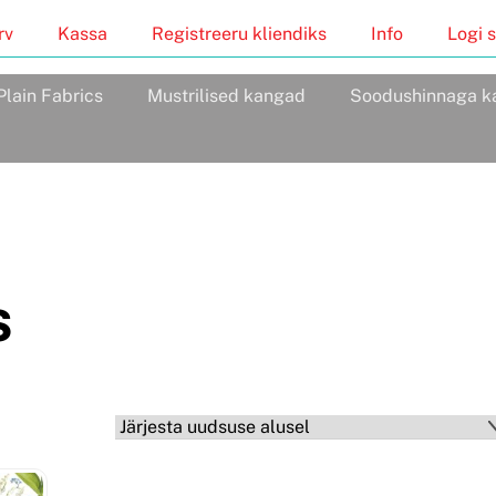
rv
Kassa
Registreeru kliendiks
Info
Logi s
Plain Fabrics
Mustrilised kangad
Soodushinnaga k
s