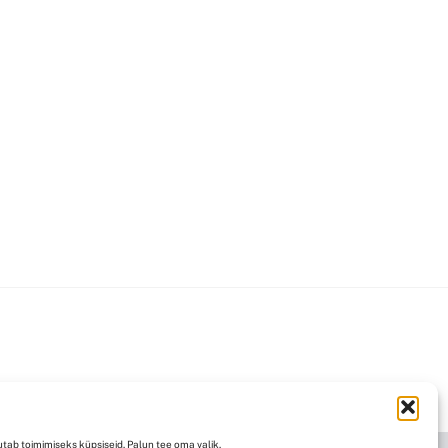
ine/Saatekulu
Kontakt
tab toimimiseks küpsiseid. Palun tee oma valik.