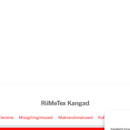
RiiMeTex Kangad
tlemine
Müügitingimused
Maksevõimalused
Kohaletoimetam
Copyright Regno Grupp OÜ
Veebileht kasu