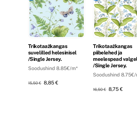
Trikotaažkangas
Trikotaažkangas
suvelilled helesinisel
piibelehed ja
/Single Jersey.
meelespead valge
/Single Jersey.
Soodushind 8.85€/m*
Soodushind 8.75€
Algne
Praegune
8,85
€
15,50
€
Algne
Praeg
8,75
€
16,50
€
hind
hind
hind
hind
oli:
on:
oli:
on:
15,50 €.
8,85 €.
16,50 €.
8,75 €