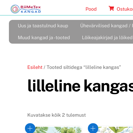
Skip
Pood
Ostuko
to
content
Uus ja taastulnud kaup
Ühevärvilised kangad / 
Muud kangad ja -tooted
Lõikeajakirjad ja lõiked
Esileht
/ Tooted siltidega “lilleline kangas”
lilleline kanga
Sorditud
Kuvatakse kõik 2 tulemust
uusimate
järgi