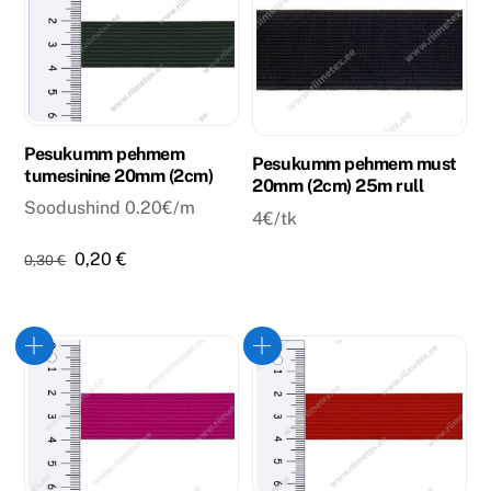
Pesukumm pehmem
Pesukumm pehmem must
tumesinine 20mm (2cm)
20mm (2cm) 25m rull
Soodushind 0.20€/m
4€/tk
Algne
Praegune
0,20
€
0,30
€
hind
hind
oli:
on:
0,30 €.
0,20 €.