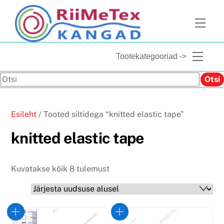
Skip
to
Men
content
Menu
Tootekategooriad ->
Otsi
Otsi
Esileht
/ Tooted siltidega “knitted elastic tape”
knitted elastic tape
Sorditud
Kuvatakse kõik 8 tulemust
uusimate
järgi