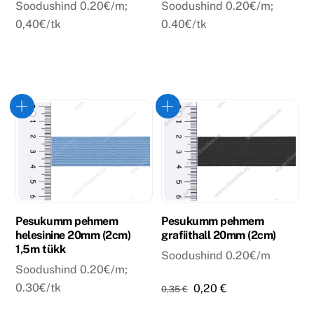
Soodushind 0.20€/m;
Soodushind 0.20€/m;
0,40€/tk
0.40€/tk
Pesukumm pehmem
Pesukumm pehmem
helesinine 20mm (2cm)
grafiithall 20mm (2cm)
1,5m tükk
Soodushind 0.20€/m
Soodushind 0.20€/m;
Algne
Praegune
0.30€/tk
0,20
€
0,35
€
hind
hind