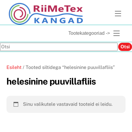
Skip
to
Men
content
Menu
Tootekategooriad ->
Otsi
Otsi
Esileht
/ Tooted siltidega “helesinine puuvillafliis”
helesinine puuvillafliis
Sinu valikutele vastavaid tooteid ei leidu.