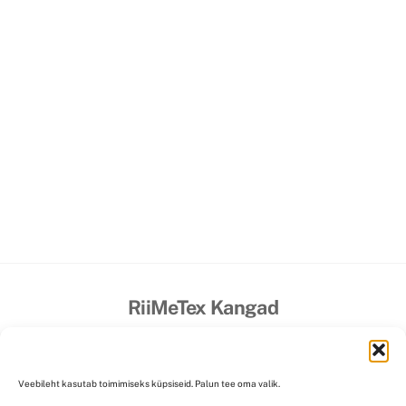
RiiMeTex Kangad
Isikuandmete kaitse ja töötlemine
Müügitingimused
Maksevõimalused
Kohaletoimetamine/Saatekulu
Veebileht kasutab toimimiseks küpsiseid. Palun tee oma valik.
Kontakt